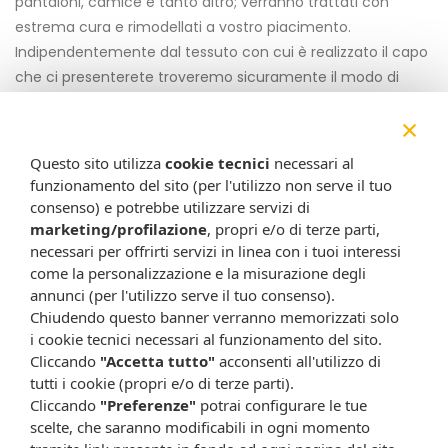
pantaloni, camice e tanto altro; verranno trattati con
estrema cura e rimodellati a vostro piacimento.
Indipendentemente dal tessuto con cui è realizzato il capo
che ci presenterete troveremo sicuramente il modo di
renderlo il più perfetto possibile per voi. Curiamo
×
l’accorciatura degli abiti, l’applicazione, la rimozione o la
sostituzione di bottoni, la realizzazione di orli, la sostituzione
Questo sito utilizza
cookie tecnici
necessari al
di lampo e qualsiasi altro tipo di riparazione che possa
funzionamento del sito (per l'utilizzo non serve il tuo
riportare i vostri capi di abbigliamento alla loro originaria
consenso) e potrebbe utilizzare servizi di
bellezza e funzionalità
oppure che possa renderli
marketing/profilazione
, propri e/o di terze parti,
necessari per offrirti servizi in linea con i tuoi interessi
all’altezza delle vostre aspettative.
come la personalizzazione e la misurazione degli
Le nostre abilità sartoriali
annunci (per l'utilizzo serve il tuo consenso).
Chiudendo questo banner verranno memorizzati solo
Nel nostro negozio possiamo trasformare ogni abito
i cookie tecnici necessari al funzionamento del sito.
dimenticato nell’armadio in un capo incredibilmente nuovo
Cliccando
"Accetta tutto"
acconsenti all'utilizzo di
dotato di linee perfette e completamente in linea con il
tutti i cookie (propri e/o di terze parti).
Cliccando
"Preferenze"
potrai configurare le tue
vostro corpo. Tutti nel corso della nostra vita ci troviamo,
scelte, che saranno modificabili in ogni momento
prima o poi, ad affrontare un capo che non viene più